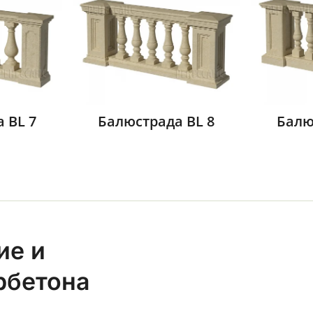
 BL 7
Балюстрада BL 8
Балю
ие и
рбетона