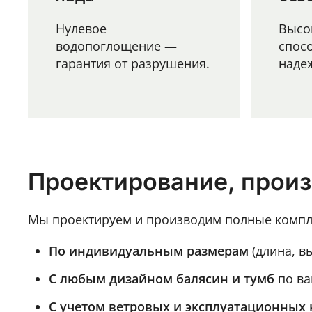
Нулевое
Высо
водопоглощение —
спос
гарантия от разрушения.
наде
Проектирование, прои
Мы проектируем и производим полные компл
По индивидуальным размерам
(длина, в
С любым дизайном балясин и тумб
по ва
С учетом ветровых и эксплуатационных 