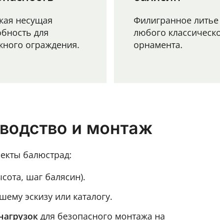
кая несущая
Филигранное литье
обность для
любого классическ
жного ограждения.
орнамента.
зводство и монтаж
екты балюстрад:
ысота, шаг балясин).
шему эскизу или каталогу.
нагрузок
для безопасного монтажа на