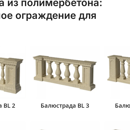
а из полимербетона:
ное ограждение для
 BL 2
Балюстрада BL 3
Балю