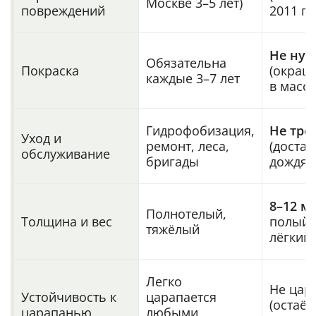
Москве 3–5 лет)
повреждений
2011 го
Не нуж
Обязательна
Покраска
(окраш
каждые 3–7 лет
в массе
Гидрофобизация,
Не тре
Уход и
ремонт, леса,
(доста
обслуживание
бригады
дождя)
8–12 м
Полнотелый,
Толщина и вес
полый 
тяжёлый
лёгкий
Легко
Не цар
Устойчивость к
царапается
(остаёт
царапанью
любыми