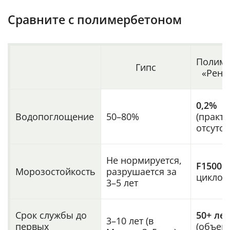
Сравните с полимербетоном
Полиме
Гипс
«Рене
0,2%
Водопоглощение
50–80%
(практ
отсутст
Не нормируется,
F1500
(
Морозостойкость
разрушается за
циклов
3–5 лет
Срок службы до
50+ лет
3–10 лет (в
первых
(объект