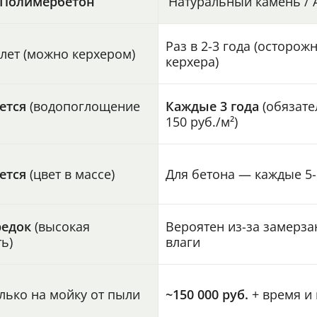
Полимербетон
Натуральный камень / 
Раз в 2-3 года (осторожн
5 лет (можно керхером)
керхера)
ется
(водопоглощение
Каждые 3 года
(обязате
150 руб./м²)
ется
(цвет в массе)
Для бетона — каждые 5-
редок
(высокая
Вероятен из-за замерза
ь)
влаги
олько на мойку от пыли
~150 000 руб.
+ время и