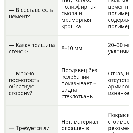
Нет, только
Полимерб
полиэфирная
цементно
— В составе есть
смола и
полимерц
цемент?
мраморная
содержит
крошка
полимер
— Какая толщина
20–30 мм
8–10 мм
стенок?
уклончив
Продавец без
— Можно
Отказ, н
колебаний
посмотреть
отсутстви
показывает –
обратную
армирова
видна
сторону?
изнанке
стеклоткань
Покраска
Нет, материал
стоимост
— Требуется ли
окрашен в
рекомен