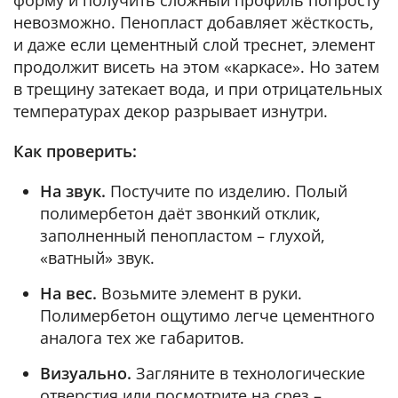
форму и получить сложный профиль попросту
невозможно. Пенопласт добавляет жёсткость,
и даже если цементный слой треснет, элемент
продолжит висеть на этом «каркасе». Но затем
в трещину затекает вода, и при отрицательных
температурах декор разрывает изнутри.
Как проверить:
На звук.
Постучите по изделию. Полый
полимербетон даёт звонкий отклик,
заполненный пенопластом – глухой,
«ватный» звук.
На вес.
Возьмите элемент в руки.
Полимербетон ощутимо легче цементного
аналога тех же габаритов.
Визуально.
Загляните в технологические
отверстия или посмотрите на срез –